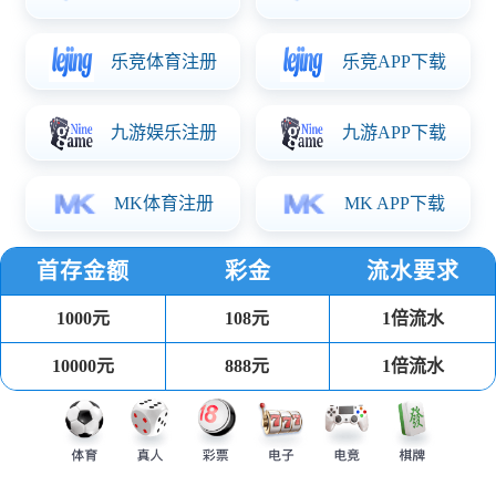
终端互动体验。平台以稳定技术架构和合规体系赢得市场认
可，深受九游下载用户喜爱。
技术驱动，性能优先
平台采用自研系统架构，持续优化加载速度与数据传
输流程，通过部署全球 CDN 加速节点，实现不同地
区高速访问与高并发下的稳定运行，全面提升用户操
作流畅度。
以信任构建口碑