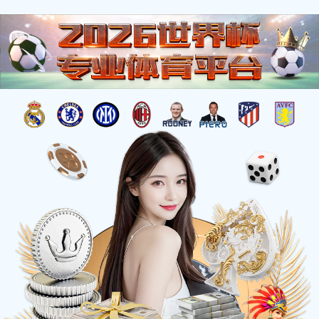
注册入口
全天更新 ·
九游下载
赛事
实时同步
无论您身在何处，
九游下载APP
为您带来高速、高
清、稳定的观赛体验。
下载客户端
网页端访问